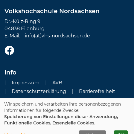
Volkshochschule Nordsachsen
Dr.-Külz-Ring 9
04838 Eilenburg
E-Mail:
info(at)vhs-nordsachsen.de
Info
Impressum
AVB
Datenschutzerklärung
Barrierefreiheit
Wir speichern und verarbeiten Ihre personenbezogenen
Cookie Einstellungen
Informationen für folgende Zwecke:
Speicherung von Einstellungen dieser Anwendung,
Dozenten-Login
Funktionelle Cookies, Essenzielle Cookies.
WIDERRUFSFORMULAR