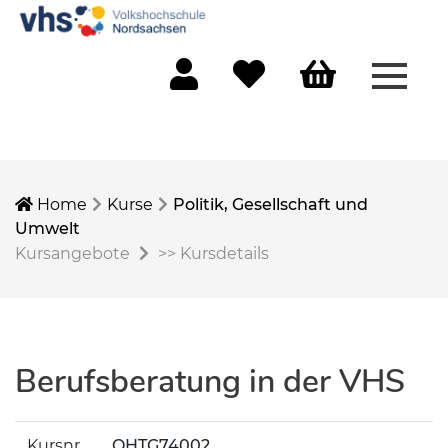
Menü 
Mein Konto
Merkliste
Warenkorb
Home
Kurse
Politik, Gesellschaft und
Umwelt
Kursangebote
>>
Kursdetails
Berufsberatung in der VHS
Kursnr.
OHTG74002