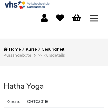
Menü 
Mein Konto
Merkliste
Warenkorb
Home
Kurse
Gesundheit
Kursangebote
>>
Kursdetails
Hatha Yoga
Kursnr.
OHTG30116