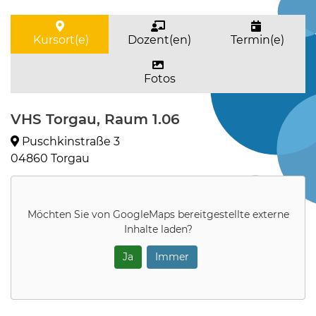
Kursort(e)
Dozent(en)
Termin(e)
Fotos
VHS Torgau, Raum 1.06
Puschkinstraße 3
04860 Torgau
Möchten Sie von
GoogleMaps
bereitgestellte externe
Inhalte laden?
Ja
Immer