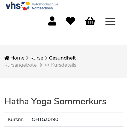
Menü 
Mein Konto
Merkliste
Warenkorb
Home
Kurse
Gesundheit
Kursangebote
>>
Kursdetails
Hatha Yoga Sommerkurs
Kursnr.
OHTG30190