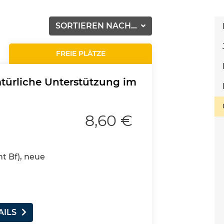
SORTIEREN NACH...
FREIE PLÄTZE
atürliche Unterstützung im
8,60 €
nt Bf), neue
AILS