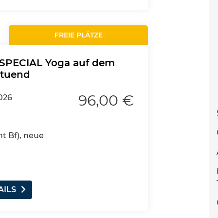
FREIE PLÄTZE
SPECIAL Yoga auf dem
ltuend
96,00 €
2026
nt Bf), neue
AILS