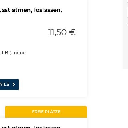
st atmen, loslassen,
11,50 €
nt Bf), neue
AILS
FREIE PLÄTZE