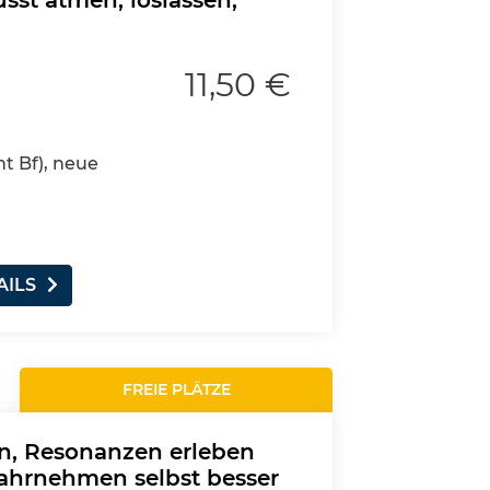
st atmen, loslassen,
11,50 €
nt Bf), neue
AILS
FREIE PLÄTZE
en, Resonanzen erleben
ahrnehmen selbst besser