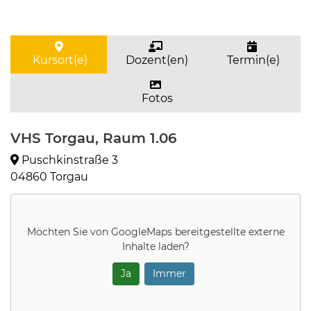
Kursort(e)
Dozent(en)
Termin(e)
Fotos
VHS Torgau, Raum 1.06
Puschkinstraße 3
04860 Torgau
Möchten Sie von
GoogleMaps
bereitgestellte externe
Inhalte laden?
Ja
Immer