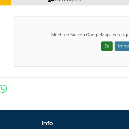
Möchten Sie von
GoogleMaps
bereitge
Ja
Imme
Info