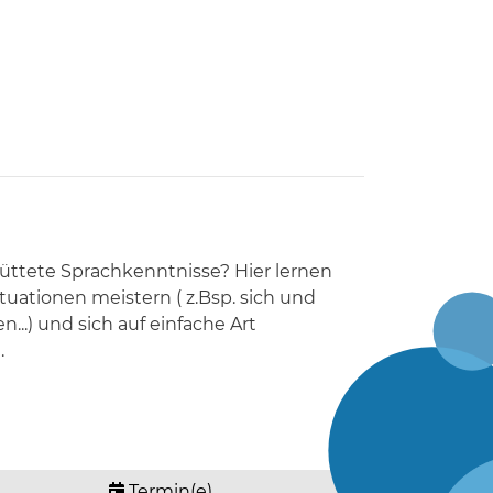
hüttete Sprachkenntnisse? Hier lernen
ituationen meistern ( z.Bsp. sich und
...) und sich auf einfache Art
.
Termin(e)