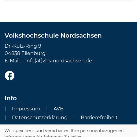
Volkshochschule Nordsachsen
Dr.-Külz-Ring 9
04838 Eilenburg
E-Mail:
info(at)vhs-nordsachsen.de
Info
Impressum
AVB
Datenschutzerklärung
Barrierefreiheit
Wir speichern und verarbeiten Ihre personenbezogenen
Cookie Einstellungen