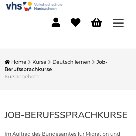
Menü 
Mein Konto
Merkliste
Warenkorb
Home
Kurse
Deutsch lernen
Job-
Berufssprachkurse
Kursangebote
JOB-BERUFSSPRACHKURSE
Im Auftrag des Bundesamtes für Migration und