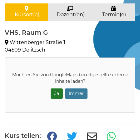
Kursort(e)
Dozent(en)
Termin(e)
VHS, Raum G
Wittenberger Straße 1
04509 Delitzsch
Möchten Sie von
GoogleMaps
bereitgestellte externe
Inhalte laden?
Ja
Immer
Kurs teilen: