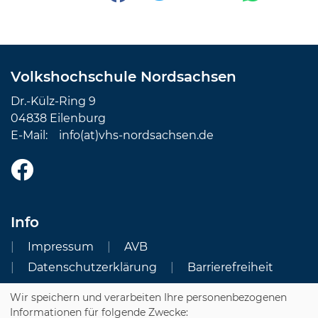
Volkshochschule Nordsachsen
Dr.-Külz-Ring 9
04838 Eilenburg
E-Mail:
info(at)vhs-nordsachsen.de
Info
Impressum
AVB
Datenschutzerklärung
Barrierefreiheit
Wir speichern und verarbeiten Ihre personenbezogenen
Cookie Einstellungen
Informationen für folgende Zwecke: