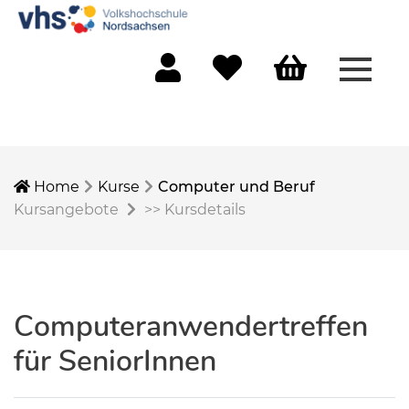
Menü 
Mein Konto
Merkliste
Warenkorb
Home
Kurse
Computer und Beruf
Kursangebote
>>
Kursdetails
Computeranwendertreffen
für SeniorInnen