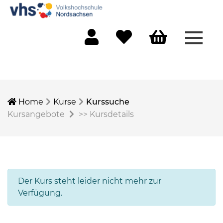
Menü 
Mein Konto
Merkliste
Warenkorb
Home
Kurse
Kurssuche
Kursangebote
>>
Kursdetails
Der Kurs steht leider nicht mehr zur
Verfügung.