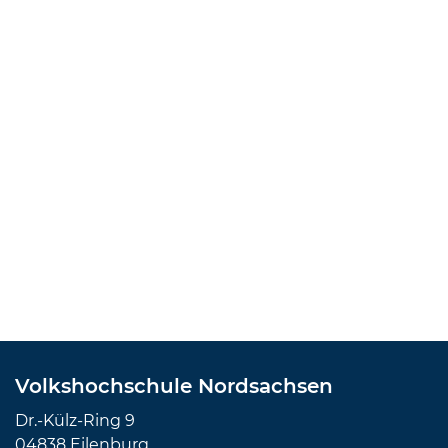
Volkshochschule Nordsachsen
Dr.-Külz-Ring 9
04838 Eilenburg