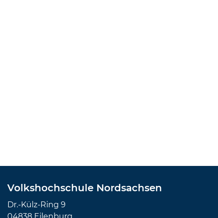
Volkshochschule Nordsachsen
Dr.-Külz-Ring 9
04838 Eilenburg