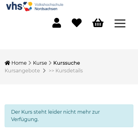
Menü 
Mein Konto
Merkliste
Warenkorb
Home
Kurse
Kurssuche
Kursangebote
>>
Kursdetails
Der Kurs steht leider nicht mehr zur
Verfügung.