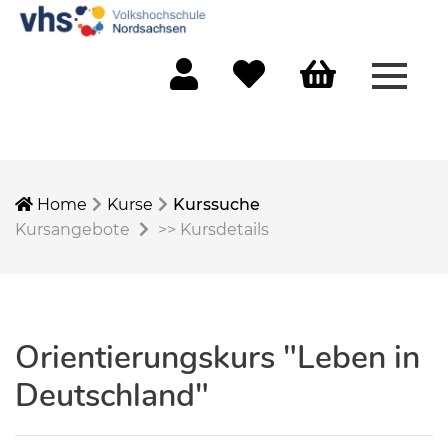
Menü 
Mein Konto
Merkliste
Warenkorb
Home
Kurse
Kurssuche
Kursangebote
>>
Kursdetails
Orientierungskurs "Leben in
Deutschland"