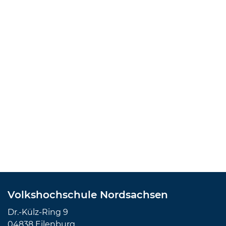
Volkshochschule Nordsachsen
Dr.-Külz-Ring 9
04838 Eilenburg