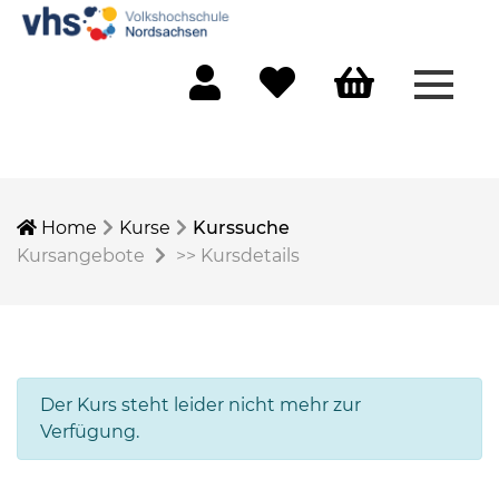
Menü 
Mein Konto
Merkliste
Warenkorb
Home
Kurse
Kurssuche
Kursangebote
>>
Kursdetails
Der Kurs steht leider nicht mehr zur
Verfügung.