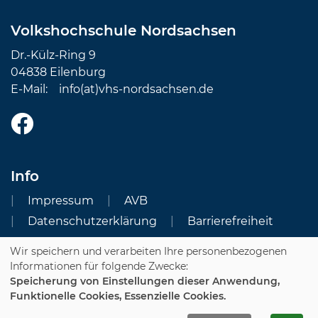
Volkshochschule Nordsachsen
Dr.-Külz-Ring 9
04838 Eilenburg
E-Mail:
info(at)vhs-nordsachsen.de
Info
Impressum
AVB
Datenschutzerklärung
Barrierefreiheit
Wir speichern und verarbeiten Ihre personenbezogenen
Cookie Einstellungen
Informationen für folgende Zwecke:
Speicherung von Einstellungen dieser Anwendung,
Dozenten-Login
Funktionelle Cookies, Essenzielle Cookies.
WIDERRUFSFORMULAR