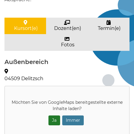
Kursort(e)
Dozent(en)
Termin(e)
Fotos
Außenbereich
04509 Delitzsch
Möchten Sie von
GoogleMaps
bereitgestellte externe
Inhalte laden?
Ja
Immer