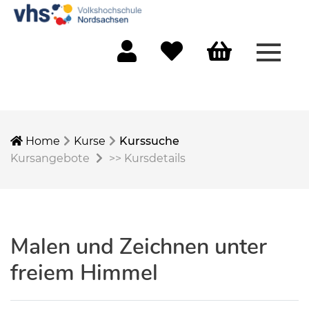
Menü 
Mein Konto
Merkliste
Warenkorb
Home
Kurse
Kurssuche
Kursangebote
>>
Kursdetails
Malen und Zeichnen unter
freiem Himmel