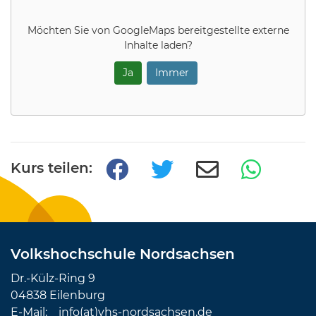
Möchten Sie von
GoogleMaps
bereitgestellte externe
Inhalte laden?
Ja
Immer
Kurs teilen:
Volkshochschule Nordsachsen
Dr.-Külz-Ring 9
04838 Eilenburg
E-Mail:
info(at)vhs-nordsachsen.de