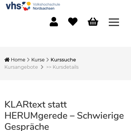
Menü 
Mein Konto
Merkliste
Warenkorb
Home
Kurse
Kurssuche
Kursangebote
>>
Kursdetails
KLARtext statt
HERUMgerede – Schwierige
Gespräche