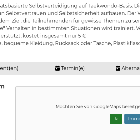
ätsbasierte Selbstverteidigung auf Taekwondo-Basis. Die
n Selbstvertrauen und Selbstsicherheit aufbauen. Der 
dem Ziel, die Teilnehmenden für gewisse Themen zu sens
 Verhalten in bestimmten Situationen wird trainiert. Vo
erstützt, kostet insgesamt nur 5 €
e, bequeme Kleidung, Rucksack oder Tasche, Plastikflas
ent(en)
Termin(e)
Alterna
um
Möchten Sie von
GoogleMaps
bereitge
Ja
Imme