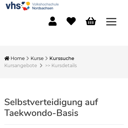
Menü 
Mein Konto
Merkliste
Warenkorb
Home
Kurse
Kurssuche
Kursangebote
>>
Kursdetails
Selbstverteidigung auf
Taekwondo-Basis