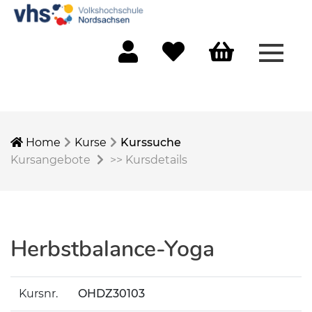
Menü 
Mein Konto
Merkliste
Warenkorb
Home
Kurse
Kurssuche
Kursangebote
>>
Kursdetails
Herbstbalance-Yoga
Kursnr.
OHDZ30103