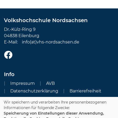
Volkshochschule Nordsachsen
Dr.-Külz-Ring 9
04838 Eilenburg
E-Mail:
info(at)vhs-nordsachsen.de
Info
Impressum
AVB
Datenschutzerklärung
Barrierefreiheit
Wir speichern und verarbeiten Ihre personenbezogenen
Cookie Einstellungen
Informationen für folgende Zwecke:
Speicherung von Einstellungen dieser Anwendung,
Dozenten-Login