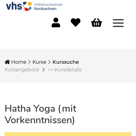
Menü 
Mein Konto
Merkliste
Warenkorb
Home
Kurse
Kurssuche
Kursangebote
>>
Kursdetails
Hatha Yoga (mit
Vorkenntnissen)