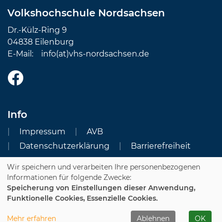
Volkshochschule Nordsachsen
Dr.-Külz-Ring 9
04838 Eilenburg
E-Mail:
info(at)vhs-nordsachsen.de
Info
Impressum
AVB
Datenschutzerklärung
Barrierefreiheit
Wir speichern und verarbeiten Ihre personenbezogenen
Cookie Einstellungen
Informationen für folgende Zwecke:
Speicherung von Einstellungen dieser Anwendung,
Dozenten-Login
Funktionelle Cookies, Essenzielle Cookies.
WIDERRUFSFORMULAR
Mehr erfahren
Ablehnen
OK