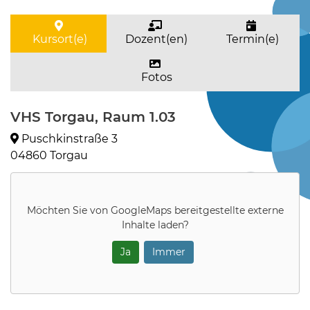
Kursort(e)
Dozent(en)
Termin(e)
Fotos
VHS Torgau, Raum 1.03
Puschkinstraße 3
04860 Torgau
Möchten Sie von
GoogleMaps
bereitgestellte externe
Inhalte laden?
Ja
Immer