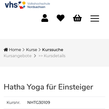
Menü 
Mein Konto
Merkliste
Warenkorb
Home
Kurse
Kurssuche
Kursangebote
>>
Kursdetails
Hatha Yoga für Einsteiger
Kursnr.
NHTG30109