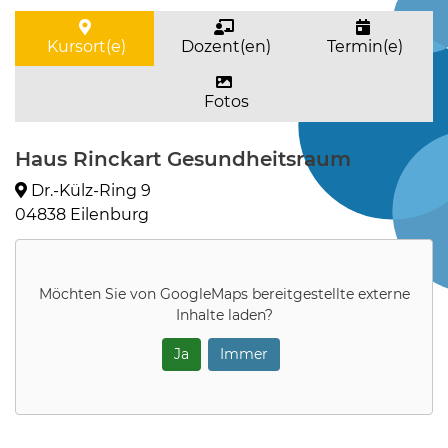
Kursort(e)
Dozent(en)
Termin(e)
Fotos
Haus Rinckart Gesundheitsraum
Dr.-Külz-Ring 9
04838 Eilenburg
Möchten Sie von
GoogleMaps
bereitgestellte externe
Inhalte laden?
Ja
Immer