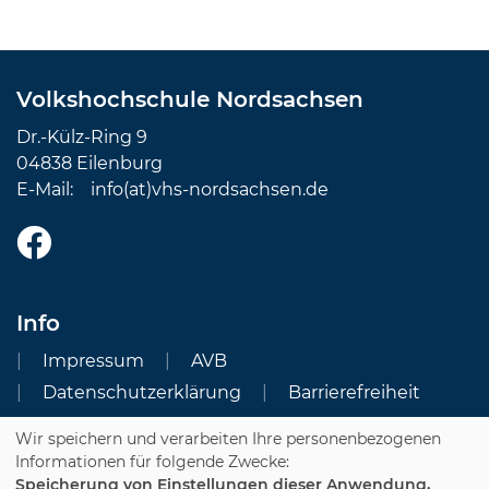
Volkshochschule Nordsachsen
Dr.-Külz-Ring 9
04838 Eilenburg
E-Mail:
info(at)vhs-nordsachsen.de
Info
Impressum
AVB
Datenschutzerklärung
Barrierefreiheit
Wir speichern und verarbeiten Ihre personenbezogenen
Cookie Einstellungen
Informationen für folgende Zwecke:
Speicherung von Einstellungen dieser Anwendung,
Dozenten-Login