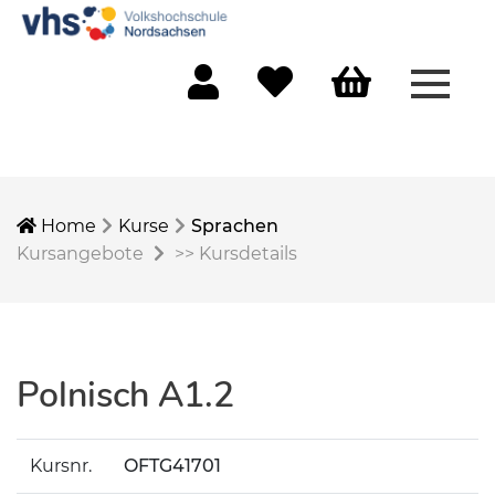
Menü 
Mein Konto
Merkliste
Warenkorb
Home
Kurse
Sprachen
Kursangebote
>>
Kursdetails
Polnisch A1.2
Kursnr.
OFTG41701