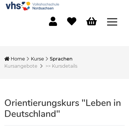
Menü 
Mein Konto
Merkliste
Warenkorb
Home
Kurse
Sprachen
Kursangebote
>>
Kursdetails
Orientierungskurs "Leben in
Deutschland"