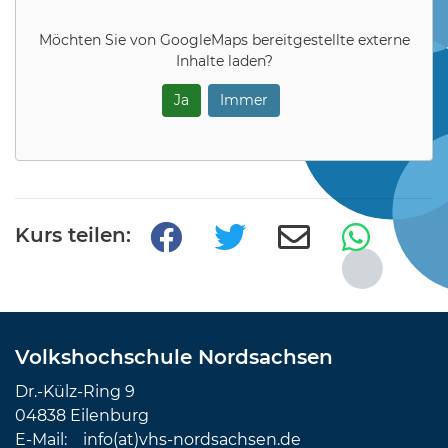
Möchten Sie von
GoogleMaps
bereitgestellte externe
Inhalte laden?
Ja
Immer
Kurs teilen:
Volkshochschule Nordsachsen
Dr.-Külz-Ring 9
04838 Eilenburg
E-Mail:
info(at)vhs-nordsachsen.de