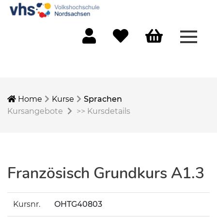
Menü 
Mein Konto
Merkliste
Warenkorb
Home
Kurse
Sprachen
Kursangebote
>>
Kursdetails
Französisch Grundkurs A1.3
Kursnr.
OHTG40803