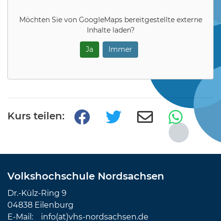
Möchten Sie von
GoogleMaps
bereitgestellte externe
Inhalte laden?
Ja
Immer
Kurs teilen:
Volkshochschule Nordsachsen
Dr.-Külz-Ring 9
04838 Eilenburg
E-Mail:
info(at)vhs-nordsachsen.de