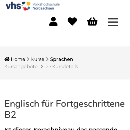
Menü 
Mein Konto
Merkliste
Warenkorb
Home
Kurse
Sprachen
Kursangebote
>>
Kursdetails
Englisch für Fortgeschrittene
B2
Ist dieses Sprachniveau das passende