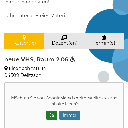
vorher vereinbaren!
Lehrmaterial: Freies Material
Kursort(e)
Dozent(en)
Termin(e)
neue VHS, Raum 2.06
Eisenbahnstr. 14
04509 Delitzsch
Möchten Sie von
GoogleMaps
bereitgestellte externe
Inhalte laden?
Ja
Immer