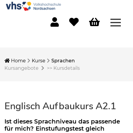
Menü 
Mein Konto
Merkliste
Warenkorb
Home
Kurse
Sprachen
Kursangebote
>>
Kursdetails
Englisch Aufbaukurs A2.1
Ist dieses Sprachniveau das passende
für mich? Einstufungstest gleich