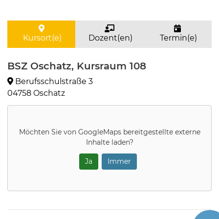
Kursort(e)
Dozent(en)
Termin(e)
BSZ Oschatz, Kursraum 108
Berufsschulstraße 3
04758 Oschatz
Möchten Sie von
GoogleMaps
bereitgestellte externe
Inhalte laden?
Ja
Immer