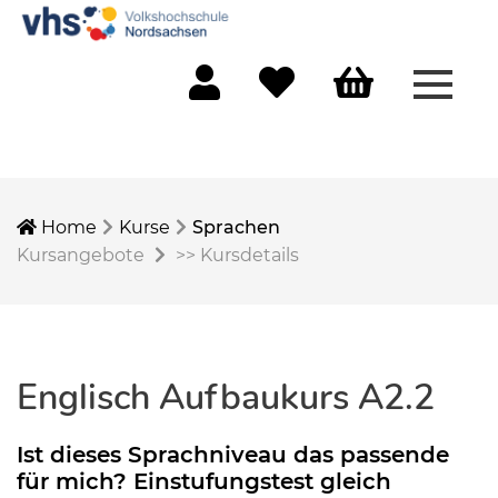
Menü 
Mein Konto
Merkliste
Warenkorb
Home
Kurse
Sprachen
Kursangebote
>>
Kursdetails
Englisch Aufbaukurs A2.2
Ist dieses Sprachniveau das passende
für mich? Einstufungstest gleich