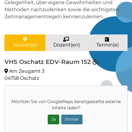
Gelegenheit, über eigene Gewohnheiten und
Methoden nachzudenken sowie die wichtigsten
Zeitmanagementregeln kennenzulernen.
Kursort(e)
Dozent(en)
Termin(e)
VHS Oschatz EDV-Raum 152
Am Zeugamt 3
04758 Oschatz
Möchten Sie von
GoogleMaps
bereitgestellte externe
Inhalte laden?
Ja
Immer