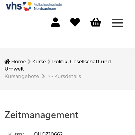
Menü 
Mein Konto
Merkliste
Warenkorb
Home
Kurse
Politik, Gesellschaft und
Umwelt
Kursangebote
>>
Kursdetails
Zeitmanagement
Kursnr.
OHOZ10662