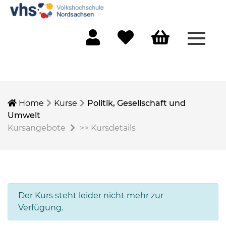
Menü 
Mein Konto
Merkliste
Warenkorb
Home
Kurse
Politik, Gesellschaft und
Umwelt
Kursangebote
>>
Kursdetails
Der Kurs steht leider nicht mehr zur
Verfügung.