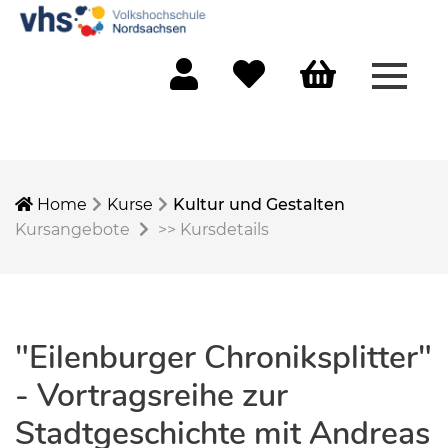
Menü 
Mein Konto
Merkliste
Warenkorb
Home
Kurse
Kultur und Gestalten
Kursangebote
>>
Kursdetails
"Eilenburger Chroniksplitter"
- Vortragsreihe zur
Stadtgeschichte mit Andreas