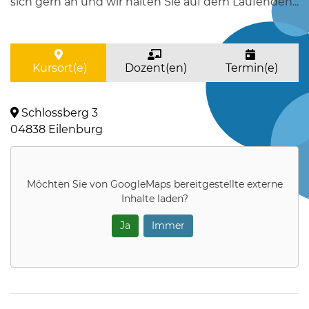
sich gern an und wir halten Sie auf dem Laufenden...
Kursort(e)
Dozent(en)
Termin(e)
Schlossberg 3
04838 Eilenburg
Möchten Sie von
GoogleMaps
bereitgestellte externe
Inhalte laden?
Ja
Immer