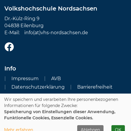
Volkshochschule Nordsachsen
Dr.-Külz-Ring 9
04838 Eilenburg
E-Mail:
info(at)vhs-nordsachsen.de
Info
Impressum
AVB
Datenschutzerklärung
Barrierefreiheit
Wir speichern und verarbeiten Ihre personenbezogenen
Cookie Einstellungen
Informationen für folgende Zwecke:
Speicherung von Einstellungen dieser Anwendung,
Dozenten-Login
Funktionelle Cookies, Essenzielle Cookies.
WIDERRUFSFORMULAR
Mehr erfahren
Ablehnen
OK