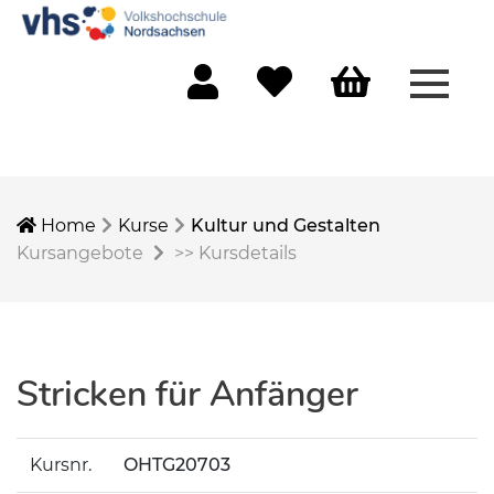
Menü 
Mein Konto
Merkliste
Warenkorb
Home
Kurse
Kultur und Gestalten
Kursangebote
>>
Kursdetails
Stricken für Anfänger
Kursnr.
OHTG20703