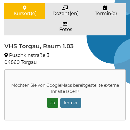
Kursort(e)
Dozent(en)
Termin(e)
Fotos
VHS Torgau, Raum 1.03
Puschkinstraße 3
04860 Torgau
Möchten Sie von
GoogleMaps
bereitgestellte externe
Inhalte laden?
Ja
Immer