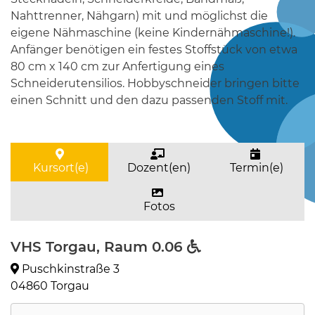
Nahttrenner, Nähgarn) mit und möglichst die
eigene Nähmaschine (keine Kindernähmaschine!).
Anfänger benötigen ein festes Stoffstück von etwa
80 cm x 140 cm zur Anfertigung eines
Schneiderutensilios. Hobbyschneider bringen bitte
einen Schnitt und den dazu passenden Stoff mit.
Kursort(e)
Dozent(en)
Termin(e)
Fotos
VHS Torgau, Raum 0.06
Puschkinstraße 3
04860 Torgau