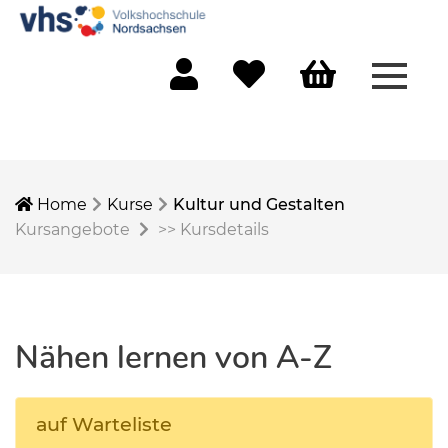
Menü 
Mein Konto
Merkliste
Warenkorb
Home
Kurse
Kultur und Gestalten
Kursangebote
>>
Kursdetails
Nähen lernen von A-Z
auf Warteliste