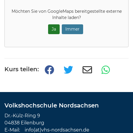
Möchten Sie von
GoogleMaps
bereitgestellte externe
Inhalte laden?
Ja
Immer
Kurs teilen:
Volkshochschule Nordsachsen
Dr.-Külz-Ring 9
04838 Eilenburg
E-Mail:
info(at)vhs-nordsachsen.de