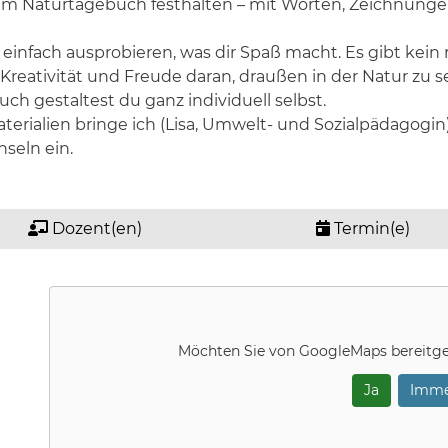
inem Naturtagebuch festhalten – mit Worten, Zeichnung
infach ausprobieren, was dir Spaß macht. Es gibt kein ri
f Kreativität und Freude daran, draußen in der Natur z
uch gestaltest du ganz individuell selbst.
terialien bringe ich (Lisa, Umwelt- und Sozialpädagogin) 
nseln ein.
Dozent(en)
Termin(e)
Möchten Sie von
GoogleMaps
bereitge
Ja
Imme