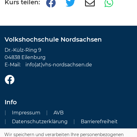
Kurs teilen:
Volkshochschule Nordsachsen
Dr.-Külz-Ring 9
04838 Eilenburg
E-Mail:
info(at)vhs-nordsachsen.de
Info
Impressum
AVB
Datenschutzerklärung
Barrierefreiheit
Wir speichern und verarbeiten Ihre personenbezogenen
Cookie Einstellungen