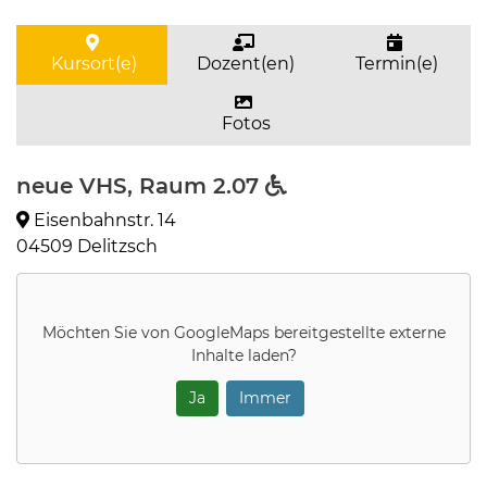
Kursort(e)
Dozent(en)
Termin(e)
Fotos
neue VHS, Raum 2.07
Eisenbahnstr. 14
04509 Delitzsch
Möchten Sie von
GoogleMaps
bereitgestellte externe
Inhalte laden?
Ja
Immer