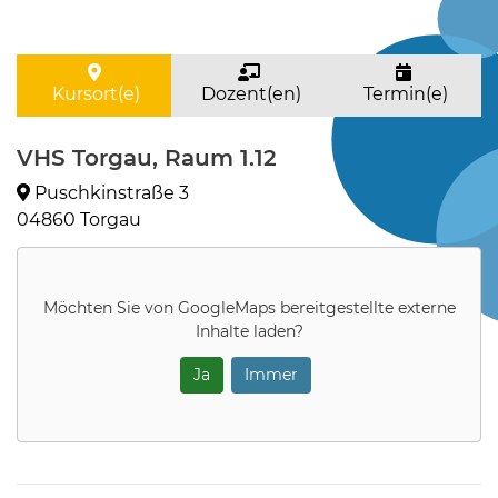
Kursort(e)
Dozent(en)
Termin(e)
VHS Torgau, Raum 1.12
Puschkinstraße 3
04860 Torgau
Möchten Sie von
GoogleMaps
bereitgestellte externe
Inhalte laden?
Ja
Immer