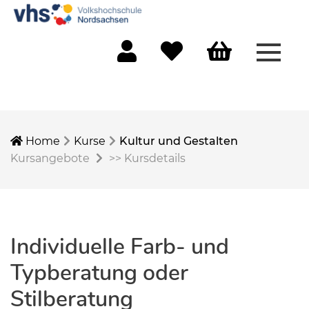
Menü 
Mein Konto
Merkliste
Warenkorb
Home
Kurse
Kultur und Gestalten
Kursangebote
>>
Kursdetails
Individuelle Farb- und
Typberatung oder
Stilberatung