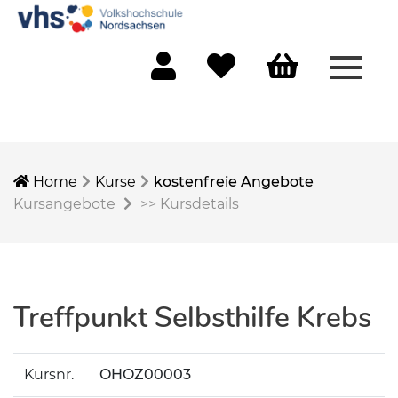
Menü 
Mein Konto
Merkliste
Warenkorb
Home
Kurse
kostenfreie Angebote
Kursangebote
>>
Kursdetails
Treffpunkt Selbsthilfe Krebs
Kursnr.
OHOZ00003