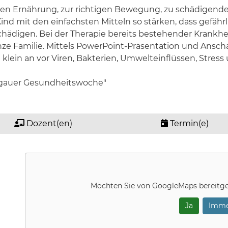
gen Ernährung, zur richtigen Bewegung, zu schädigen
d mit den einfachsten Mitteln so stärken, dass gefährl
ädigen. Bei der Therapie bereits bestehender Krankheit
ganze Familie. Mittels PowerPoint-Präsentation und Ansc
ein an vor Viren, Bakterien, Umwelteinflüssen, Stress 
rgauer Gesundheitswoche"
Dozent(en)
Termin(e)
Möchten Sie von
GoogleMaps
bereitge
Ja
Imme