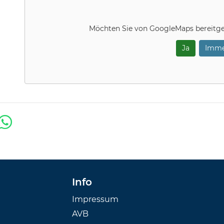
Möchten Sie von
GoogleMaps
bereitge
Ja
Imme
Info
Impressum
AVB