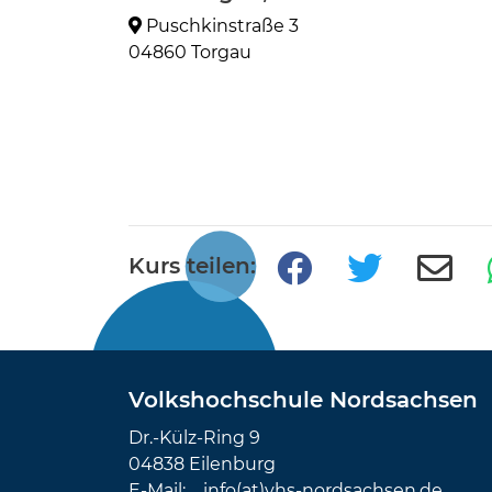
Puschkinstraße 3
04860 Torgau
Kurs teilen:
Volkshochschule Nordsachsen
Dr.-Külz-Ring 9
04838 Eilenburg
E-Mail:
info(at)vhs-nordsachsen.de