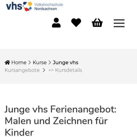
Menü 
Mein Konto
Merkliste
Warenkorb
Home
Kurse
Junge vhs
Kursangebote
>>
Kursdetails
Junge vhs Ferienangebot:
Malen und Zeichnen für
Kinder