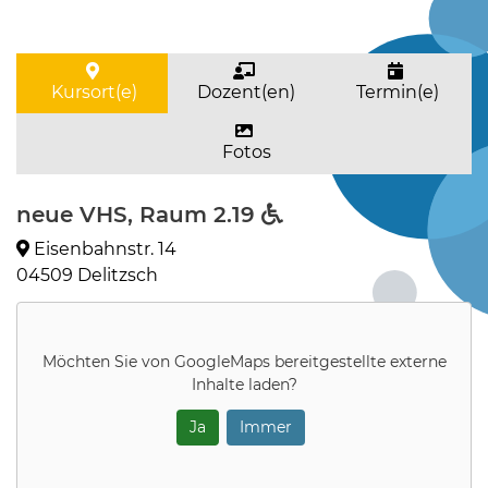
Kursort(e)
Dozent(en)
Termin(e)
Fotos
neue VHS, Raum 2.19
Eisenbahnstr. 14
04509 Delitzsch
Möchten Sie von
GoogleMaps
bereitgestellte externe
Inhalte laden?
Ja
Immer