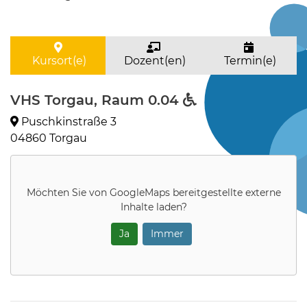
Kursort(e)
Dozent(en)
Termin(e)
VHS Torgau, Raum 0.04
Puschkinstraße 3
04860 Torgau
Möchten Sie von
GoogleMaps
bereitgestellte externe
Inhalte laden?
Ja
Immer