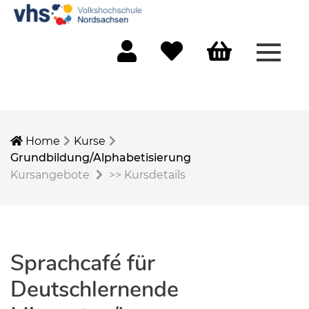
Menü 
Mein Konto
Merkliste
Warenkorb
Home
Kurse
Grundbildung/Alphabetisierung
Kursangebote
>>
Kursdetails
Sprachcafé für
Deutschlernende