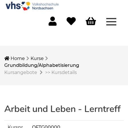
Menü 
Mein Konto
Merkliste
Warenkorb
Home
Kurse
Grundbildung/Alphabetisierung
Kursangebote
>>
Kursdetails
Arbeit und Leben - Lerntreff
Kursnr.
OFTG00000