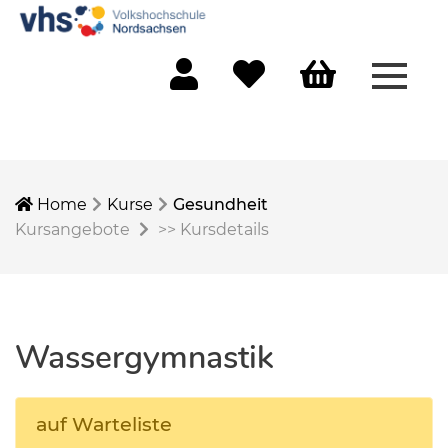
Menü 
Mein Konto
Merkliste
Warenkorb
Home
Kurse
Gesundheit
Kursangebote
>>
Kursdetails
Wassergymnastik
auf Warteliste