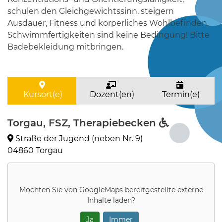
schulen den Gleichgewichtssinn, steigern
Ausdauer, Fitness und körperliches Wohlbefinden.
Schwimmfertigkeiten sind keine Bedingung! Bitte
Badebekleidung mitbringen.
Kursort(e)
Dozent(en)
Termin(e)
Torgau, FSZ, Therapiebecken
Straße der Jugend (neben Nr. 9)
04860 Torgau
Möchten Sie von
GoogleMaps
bereitgestellte externe
Inhalte laden?
Ja
Immer