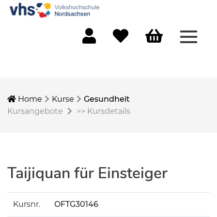
Menü 
Mein Konto
Merkliste
Warenkorb
Home
Kurse
Gesundheit
Kursangebote
>>
Kursdetails
Taijiquan für Einsteiger
Kursnr.
OFTG30146