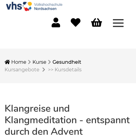
Menü 
Mein Konto
Merkliste
Warenkorb
Home
Kurse
Gesundheit
Kursangebote
>>
Kursdetails
Klangreise und
Klangmeditation - entspannt
durch den Advent