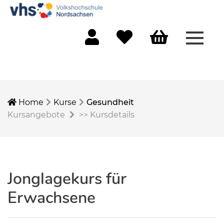
Menü 
Mein Konto
Merkliste
Warenkorb
Home
Kurse
Gesundheit
Kursangebote
>>
Kursdetails
Jonglagekurs für
Erwachsene