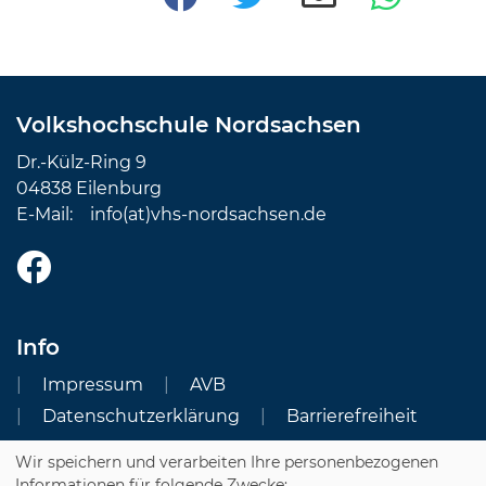
Volkshochschule Nordsachsen
Dr.-Külz-Ring 9
04838 Eilenburg
E-Mail:
info(at)vhs-nordsachsen.de
Info
Impressum
AVB
Datenschutzerklärung
Barrierefreiheit
Wir speichern und verarbeiten Ihre personenbezogenen
Cookie Einstellungen
Informationen für folgende Zwecke: