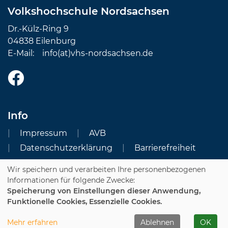
Volkshochschule Nordsachsen
Dr.-Külz-Ring 9
04838 Eilenburg
E-Mail:
info(at)vhs-nordsachsen.de
Info
Impressum
AVB
Datenschutzerklärung
Barrierefreiheit
Wir speichern und verarbeiten Ihre personenbezogenen
Cookie Einstellungen
Informationen für folgende Zwecke:
Speicherung von Einstellungen dieser Anwendung,
Dozenten-Login
Funktionelle Cookies, Essenzielle Cookies.
WIDERRUFSFORMULAR
Mehr erfahren
Ablehnen
OK