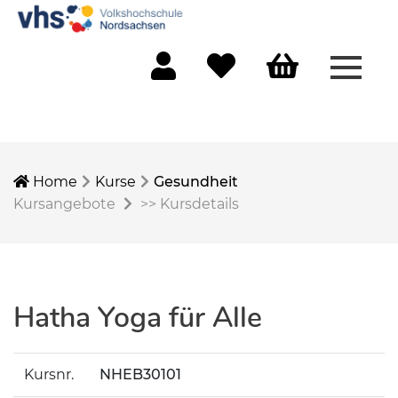
Menü 
Mein Konto
Merkliste
Warenkorb
Home
Kurse
Gesundheit
Kursangebote
>>
Kursdetails
Hatha Yoga für Alle
Kursnr.
NHEB30101